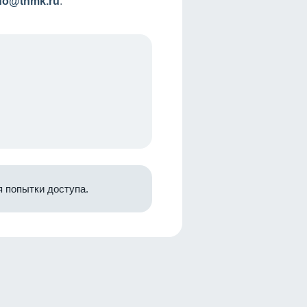
nfo@tnmk.ru
.
 попытки доступа.