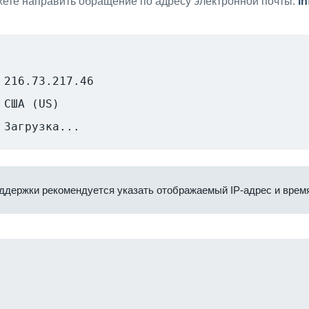
ете направить обращение по адресу электронной почты:
i
216.73.217.46
США (US)
Загрузка...
ддержки рекомендуется указать отображаемый IP-адрес и время