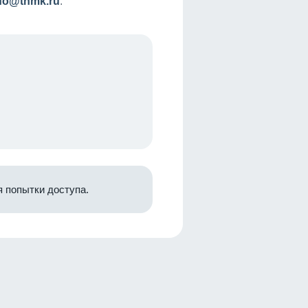
nfo@tnmk.ru
.
 попытки доступа.