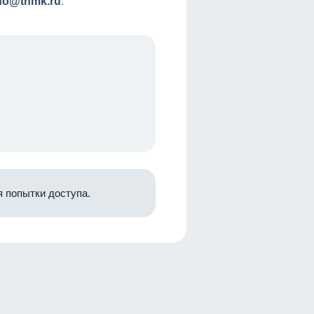
nfo@tnmk.ru
.
 попытки доступа.